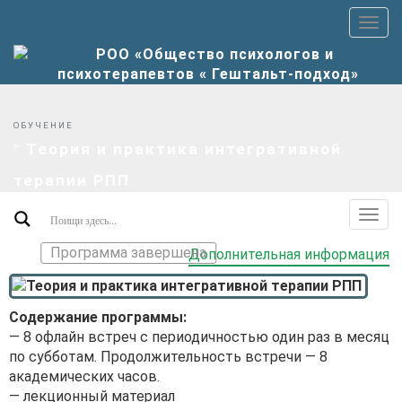
Пер
верх
мен
ОБУЧЕНИЕ
Теория и практика интегративной
терaпии РПП
Пер
допо
Программа завершена
Дополнительная информация
мен
Содержание программы:
— 8 офлайн встреч с периодичностью один раз в месяц
по субботам. Продолжительность встречи — 8
академических часов.
— лекционный материал