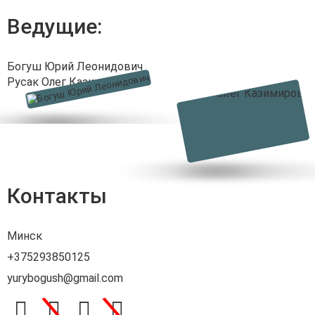
Ведущие:
Богуш Юрий Леонидович
Русак Олег Казимирович
Контакты
Минск
+375293850125
yurybogush@gmail.com
\
\