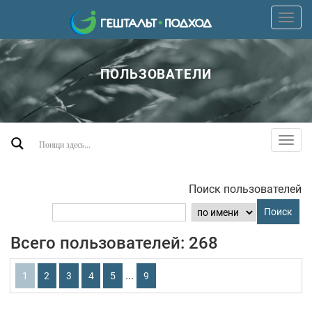
Пере
верх
мен
ПОЛЬЗОВАТЕЛИ
Пере
допо
мен
Поиск пользователей
Поиск
Всего пользователей: 268
...
1
2
3
4
5
9