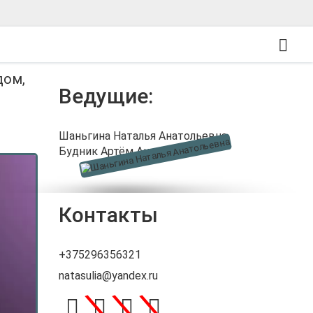
дом,
Ведущие:
Шаньгина Наталья Анатольевна
,
Будник Артём Андреевич
Контакты
+375296356321
natasulia@yandex.ru
\
\
\