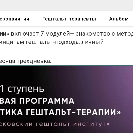
ероприятия
Гештальт-терапевты
Альбом
ии»
включает 7 модулей— знакомство с мето
инципам гештальт-подхода, личный
есяца трехдневка.