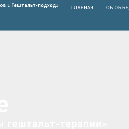
ГЛАВНАЯ
ОБ ОБЪ
е
ы гештальт-терапии»