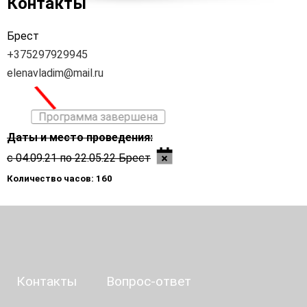
Контакты
Брест
+375297929945
elenavladim@mail.ru
\
Программа завершена
Даты и место проведения:
с 04.09.21 по 22.05.22 Брест
Количество часов: 160
Контакты
Вопрос-ответ