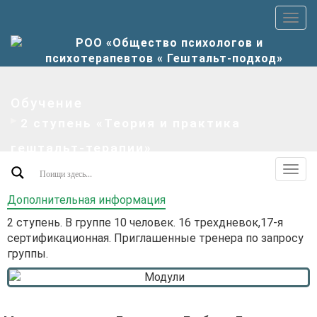
Пер
верх
мен
Обучение
2 ступень «Теория и практика
гештальт-терапии»
Пер
допо
Дополнительная информация
мен
2 ступень. В группе 10 человек. 16 трехдневок,17-я
сертификационная. Приглашенные тренера по запросу
группы.