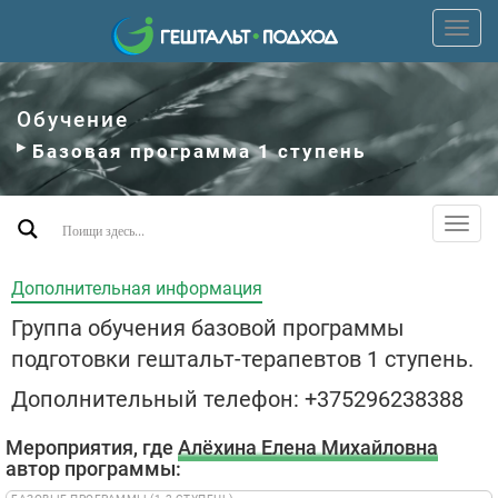
Пере
верх
мен
Обучение
Базовая программа 1 ступень
Пере
допо
мен
Дополнительная информация
Группа обучения базовой программы
подготовки гештальт-терапевтов 1 ступень.
Дополнительный телефон: +375296238388
Мероприятия, где
Алёхина Елена Михайловна
автор программы: