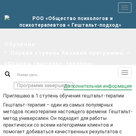
Пер
верх
мен
Обучение
Первая ступень базовой программы —
«Основы гештальт-терапии»
Пер
допо
Программа завершена
Дополнительная информация
мен
Приглашаю в 1 ступень обучения гештальт-терапии.
Гештальт-терапия – один из самых популярных
методов психотерапии настоящего времени. Гештальт-
метод универсален. Он подходит для работы
практически со всеми категориями клиентов и
помогает добиваться качественных результатов с