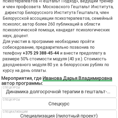
психотерапевтов «Гештальт Подход», ведущий тренер
и член профсовета Московского Гештальт Института,
директор Белорусского Института Гештальта, член
Белорусской ассоциации психотерапевтов, семейный
психолог, автор более 260 публикаций в области
психологической помощи, кандидат психологических
наук, доцент.
Для участия в программе необходимо пройти
собеседование, предварительно позвонив по
телефону
+375 29 388-45-44
и внести предоплату в
размере 50% стоимости модуля (40 у.е.). Стоимость
двухдневного модуля 80 у.е. в белорусских рублях по
курсу на день оплаты.
Мероприятия, где
Иванова Дарья Владимировна
автор программы:
СПЕЦКУРСЫ
Динамика долгосрочной терапии в гештальт-подходе
СПЕЦКУРСЫ
Спецкурс
СПЕЦИАЛИЗАЦИИ
Специализация (пилотный проект)