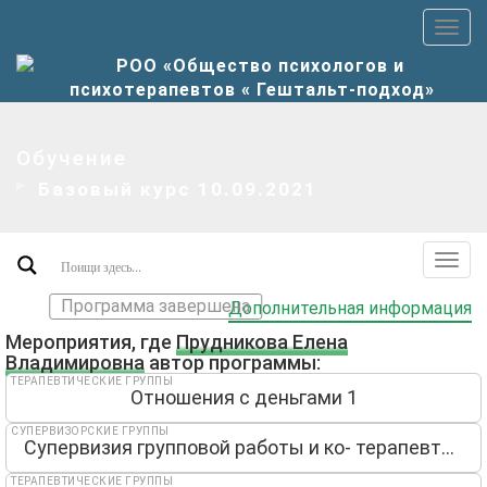
Пер
верх
мен
Обучение
Базовый курс 10.09.2021
Пер
допо
Программа завершена
Дополнительная информация
мен
Мероприятия, где
Прудникова Елена
Владимировна
автор программы:
ТЕРАПЕВТИЧЕСКИЕ ГРУППЫ
Отношения с деньгами 1
СУПЕРВИЗОРСКИЕ ГРУППЫ
Супервизия групповой работы и ко- терапевтических отношений
ТЕРАПЕВТИЧЕСКИЕ ГРУППЫ