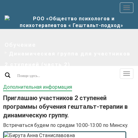
Пер
верх
мен
Обучение
Динамическая группа для участников
2 ступеней (часть 2)
Пер
допо
Дополнительная информация
мен
Приглашаю участников 2 ступеней
программы обучения гештальт-терапии в
динамическую группу.
Встречаться будем по средам 10:00-13:00 по Минску.