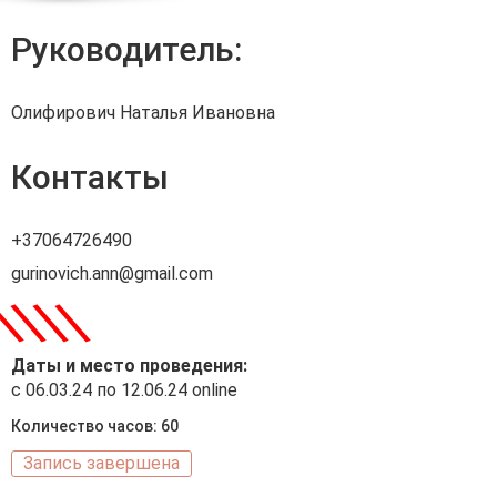
Руководитель:
Олифирович Наталья Ивановна
Контакты
+37064726490
gurinovich.ann@gmail.com
\
\
\
\
Даты и место проведения:
с 06.03.24 по 12.06.24 online
Количество часов: 60
Запись завершена