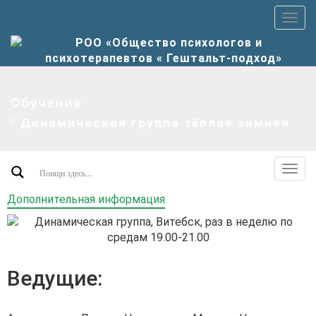
Пер
верх
мен
Обучение
Динамическая группа тёплая зимняя
Пер
допо
Дополнительная информация
мен
Ведущие: