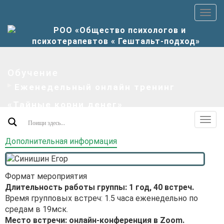
Пер
верх
мен
Обучение
Еженедельный онлайн тренинг
«Тайные корни денег»
Пер
допо
Дополнительная информация
мен
Формат мероприятия
Длительность работы группы: 1 год, 40 встреч.
Время групповых встреч: 1.5 часа еженедельно по
средам в 19мск.
Место встречи: онлайн-конференция в Zoom.