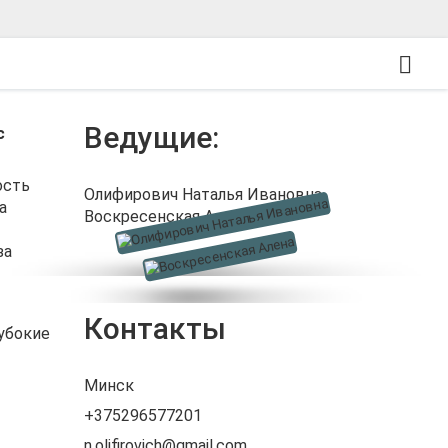
Ведущие:
с
ость
Олифирович Наталья Ивановна
а
Воскресенская Алена
за
Контакты
убокие
Минск
+375296577201
n.olifirovich@gmail.com