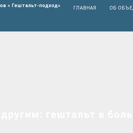
ГЛАВНАЯ
ОБ ОБЪ
 другим: гештальт в бол