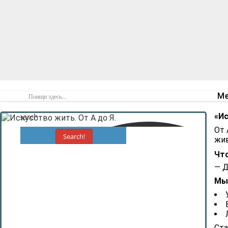
Ме
Search
«Ис
От 
Search!
жив
Что
— Д
Мы 
Ста