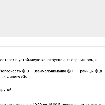
ё достало» в устойчивую конструкцию «я справляюсь, я
езопасность 🟢 В — Взаимопонимание 🟡 Г — Границы 🟣 Д
 но живого «Я».
другой.
каждого месяца с 10.00 до 18.00 В группе вы сможете: —