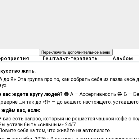
Переключить дополнительное меню
роприятия
Гештальт-терапевты
Альбом
кусство жить.
А до Я» Эта группа про то, как собрать себя из пазла «вс
у».
 вас ждетв кругу людей?
🟠 А — Ассертивность 🔵 Б — Б
оверие …и так до «Я» — до вашего настоящего, уставшего,
ждём вас, если:
У вас есть запрос, который не решается чашкой кофе с по
Вы устали быть «сильным» 24/7.
Ловите себя на том, что живёте на автопилоте.
рт — сентябрь 2026 г 9 встречь в четвертое воскресенье 