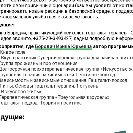
деть свои привычные сценарии (как вы уходите от контак
ренировать новые реакции в безопасной среде, с поддерж
е «нормально» улыбаться сквозь усталость.
дущие:
на Бородич, практикующий психолог, гештальт терапевт О
 идея звоните, +375-29-3493427, дадим подробную инфор
роприятия, где
Бородич Ирина Юрьевна
автор программ
Живое поле
«Вкус практики» Супервизорская группа для начинающих 
Группа про жизнь и про отношения.
Долгосрочная психотерапевтическая группа «Искусство ж
Групповая терапия зависимостей. Гештальт-подход
Зависимость и зависимые отношения. Гештальт-подход
Я и ты. Основы гештальттерапии, 1 ступень
«Искусство жить»
Терапевтическая группа «Треугольная карусель»
Гештальт-подход. Теория и практика
едущие: