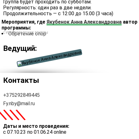
Группа будет проходить по субботам.
Регулярность: один раз в две недели.
Продолжительность — с 12:00 до 15.00 (3 часа)
Мероприятия, где
Якубенок Анна Александровна
автор
программы:
Обретение опор
СУПЕРВИЗОРСКИЕ ГРУППЫ
Ведущий:
Контакты
+375292849445
Fy.nby@mail.ru
\
\
\
\
Даты и место проведения:
с 07.10.23 по 01.06.24 online