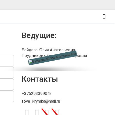
Ведущие:
Байдала Юлия Анатольевна
,
Прудникова Елена Владимировна
Контакты
+375293399043
sova_krymka@mail.ru
\
\