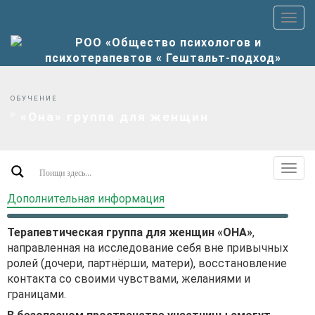
Пер
верх
мен
ОБУЧЕНИЕ
«Она» группа для женщин
Пер
допо
Дополнительная информация
мен
Терапевтическая группа для женщин «ОНА»
,
направленная на исследование себя вне привычных
ролей (дочери, партнёрши, матери), восстановление
контакта со своими чувствами, желаниями и
границами.