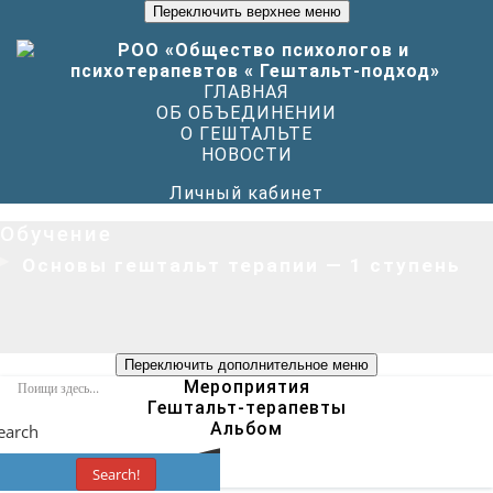
Переключить верхнее меню
ГЛАВНАЯ
ОБ ОБЪЕДИНЕНИИ
О ГЕШТАЛЬТЕ
НОВОСТИ
Личный кабинет
Обучение
Основы гештальт терапии — 1 ступень
Переключить дополнительное меню
Мероприятия
Гештальт-терапевты
Альбом
earch
Search!