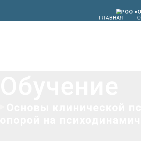
ГЛАВНАЯ
О
Обучение
Основы клинической пс
опорой на психодинамич