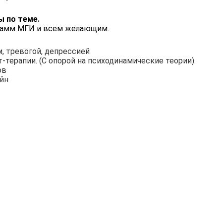
ы по теме.
грамм МГИ и всем желающим.
, тревогой, депрессией
терапии. (С опорой на психодинамические теории).
ов
йн