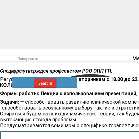
Ме
Спецкурс утвержден профсоветом РОО ОПП ГП.
Search
Регулярность:
2 раза в месяц по вторникам с 18.00 до 22
Search!
КОЛИЧЕСТВО ЧАСОВ: 120
Формы работы: Лекции с использованием презентаций, с
Задачи:
— способствовать развитию клинической компете
-способствовать осознанному выбору тактик и стратегии
Опираться будем на психодинамические теории, так буд
вытекающие отсюда проблемы..
Предусматриваются семинары о специфике терапевтическ