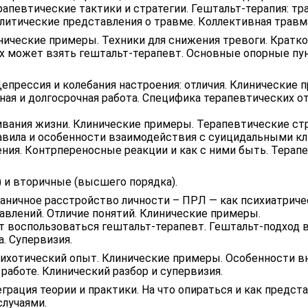
рапевтические тактики и стратегии. Гештальт-терапия: т
литические представления о травме. Коллективная травм
нические примеры. Техники для снижения тревоги. Кратк
их может взять гештальт-терапевт. Основные опорные пун
епрессия и колебания настроения: отличия. Клинические 
ая и долгосрочная работа. Специфика терапевтических о
ивания жизни. Клинические примеры. Терапевтические стр
равила и особенности взаимодействия с суицидальными к
ния. Контрпереносные реакции и как с ними быть. Терапе
и вторичные (высшего порядка).
ничное расстройство личности – ПРЛ — как психиатричес
влений. Отличие понятий. Клинические примеры.
 воспользоваться гештальт-терапевт. Гештальт-подход в
. Супервизия.
ихотический опыт. Клинические примеры. Особенности вн
работе. Клинический разбор и супервизия.
грация теории и практики. На что опираться и как предс
случаями.