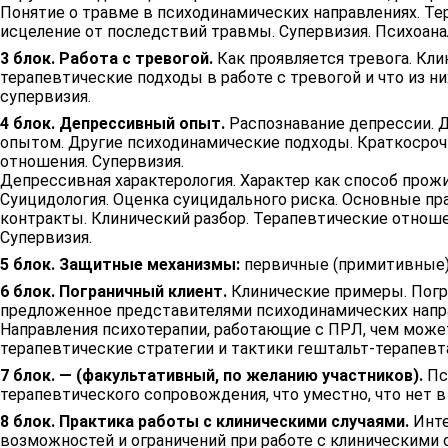
Понятие о травме в психодинамических направлениях. Те
исцеление от последствий травмы. Супервизия. Психоана
3 блок. Работа с тревогой.
Как проявляется тревога. Кли
терапевтические подходы в работе с тревогой и что из н
супервизия.
4 блок. Депрессивный опыт.
Распознавание депрессии. Д
опытом. Другие психодинамические подходы. Краткосрочн
отношения. Супервизия.
Депрессивная характерология. Характер как способ прож
Суицидология. Оценка суицидального риска. Основные п
контракты. Клинический разбор. Терапевтические отноше
Супервизия.
5 блок. Защитные механизмы:
первичные (примитивные) 
6 блок. Пограничный клиент.
Клинические примеры. Погра
предложенное представителями психодинамических напра
Направления психотерапии, работающие с ПРЛ, чем может
терапевтические стратегии и тактики гештальт-терапевта
7 блок. — (факультативный, по желанию участников).
Пс
терапевтического сопровождения, что уместно, что нет в 
8 блок. Практика работы с клиническими случаями.
Инте
возможностей и ограничений при работе с клиническими 