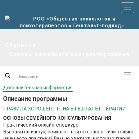
Пер
верх
мен
Обучение
Основы семейного консультирования
Пер
допо
Дополнительная информация
мен
Описание программы
ПРАВИЛА ХОРОШЕГО ТОНА В ГЕШТАЛЬТ-ТЕРАПИИ
ОСНОВЫ СЕМЕЙНОГО КОНСУЛЬТИРОВАНИЯ
Практический онлайн-спецкурс
Вы опытный коуч, психолог, психотерапевт или только
начинаете практику? Вам не хватает инструментария,