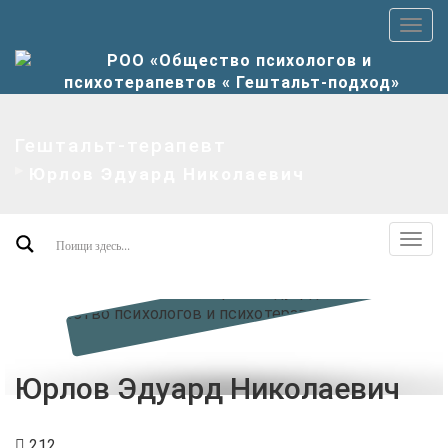
Пер
верх
мен
Гештальт-терапевт
Юрлов Эдуард Николаевич
Пер
допо
мен
Юрлов Эдуард Николаевич
212