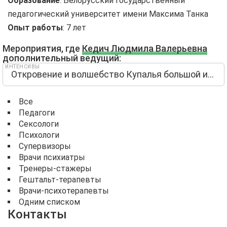
Образование
:
Белорусский государственный
педагогический университет имени Максима Танка
Опыт работы
:
7 лет
Мероприятия, где
Кедич Людмила Валерьевна
дополнительный ведущий:
ИНТЕНСИВЫ
Откровение и волшебство Купалья большой интенсив
Все
Педагоги
Сексологи
Психологи
Супервизоры
Врачи психиатры
Тренеры-стажеры
Гештальт-терапевты
Врачи-психотерапевты
Одним списком
Контакты