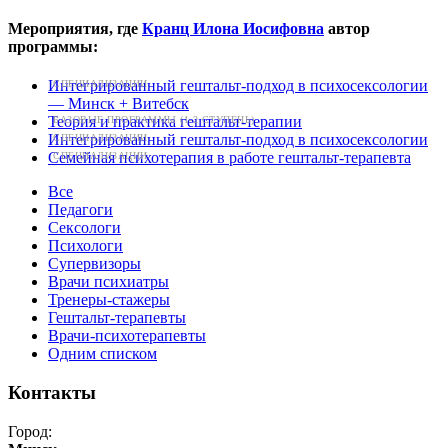
Мероприятия, где
Кранц Илона Иосифовна
автор
программы:
Интегрированный гештальт-подход в психосексологии
СПЕЦИАЛИЗАЦИИ
— Минск + Витебск
Теория и практика гештальт-терапии
БАЗОВЫЕ ПРОГРАММЫ (1-2 СТУПЕНЬ)
Интегрированный гештальт-подход в психосексологии
СПЕЦИАЛИЗАЦИИ
Семейная психотерапия в работе гештальт-терапевта
СПЕЦИАЛИЗАЦИИ
Все
Педагоги
Сексологи
Психологи
Супервизоры
Врачи психиатры
Тренеры-стажеры
Гештальт-терапевты
Врачи-психотерапевты
Одним списком
Контакты
Город: