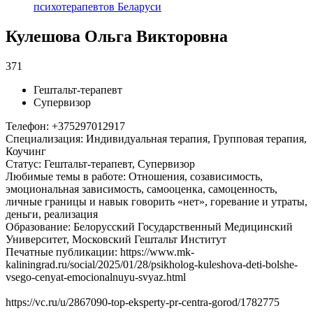
Кулешова Ольга Викторовна
371
Гештальт-терапевт
Супервизор
Телефон
:
+375297012917
Специализация
:
Индивидуальная терапия, Групповая терапия,
Коучинг
Статус
:
Гештальт-терапевт, Супервизор
Любимые темы в работе
:
Отношения, созависимость,
эмоциональная зависимость, самооценка, самоценность,
личные границы и навык говорить «нет», горевание и утраты,
деньги, реализация
Образование
:
Белорусский Государственный Медицинский
Университет, Московский Гештальт Институт
Печатные публикации
:
https://www.mk-
kaliningrad.ru/social/2025/01/28/psikholog-kuleshova-deti-bolshe-
vsego-cenyat-emocionalnuyu-svyaz.html
https://vc.ru/u/2867090-top-eksperty-pr-centra-gorod/1782775