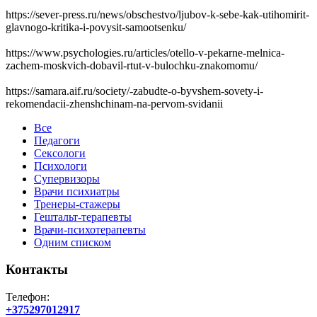
https://sever-press.ru/news/obschestvo/ljubov-k-sebe-kak-utihomirit-
glavnogo-kritika-i-povysit-samootsenku/
https://www.psychologies.ru/articles/otello-v-pekarne-melnica-
zachem-moskvich-dobavil-rtut-v-bulochku-znakomomu/
https://samara.aif.ru/society/-zabudte-o-byvshem-sovety-i-
rekomendacii-zhenshchinam-na-pervom-svidanii
Все
Педагоги
Сексологи
Психологи
Супервизоры
Врачи психиатры
Тренеры-стажеры
Гештальт-терапевты
Врачи-психотерапевты
Одним списком
Контакты
Телефон:
+375297012917