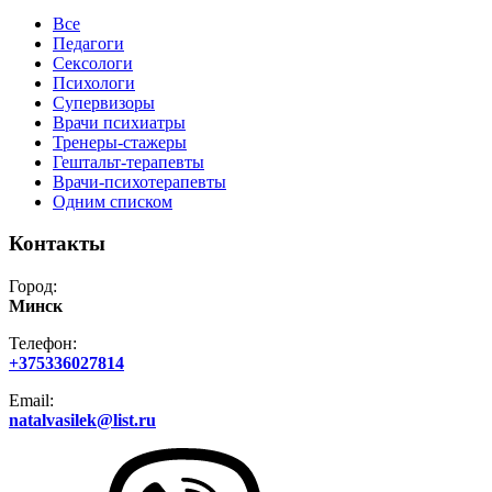
Все
Педагоги
Сексологи
Психологи
Супервизоры
Врачи психиатры
Тренеры-стажеры
Гештальт-терапевты
Врачи-психотерапевты
Одним списком
Контакты
Город:
Минск
Телефон:
+375336027814
Email:
natalvasilek@list.ru