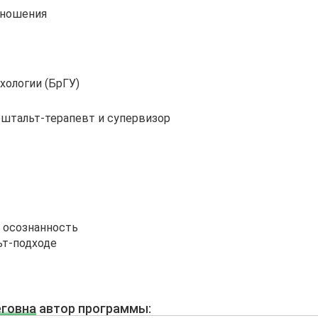
тношения
хологии (БрГУ)
штальт-терапевт и супервизор
 осознанность
ьт-подходе
говна
автор программы: