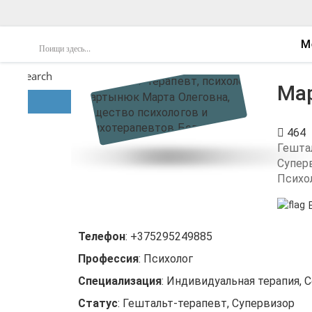
М
Search
Ма
Search!
464
Гешта
Супер
Психо
Телефон
:
+375295249885
Профессия
:
Психолог
Специализация
:
Индивидуальная терапия, С
Статус
:
Гештальт-терапевт, Супервизор