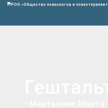
Гешталь
Мартынюк Марта 