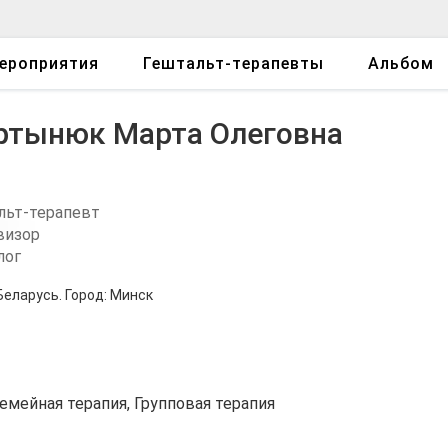
ероприятия
Гештальт-терапевты
Альбом
ртынюк Марта Олеговна
льт-терапевт
визор
лог
Беларусь.
Город:
Минск
емейная терапия, Групповая терапия