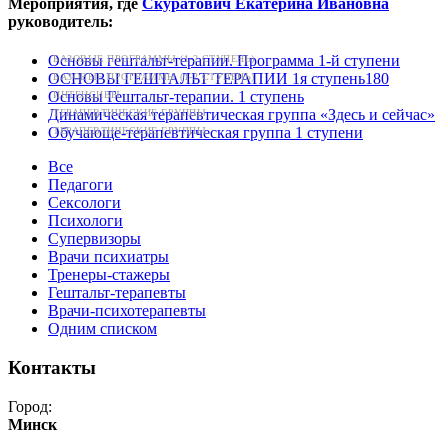
Мероприятия, где
Скуратович Екатерина Ивановна
руководитель:
Основы гештальт-терапии. Программа 1-й ступени
БАЗОВЫЕ ПРОГРАММЫ (1-2 СТУПЕНЬ)
ОСНОВЫ ГЕШТАЛЬТ ТЕРАПИИ 1я ступень180
БАЗОВЫЕ ПРОГРАММЫ (1-2 СТУПЕНЬ)
Основы Гештальт-терапии. 1 ступень
ИНТЕНСИВЫ
Динамическая терапевтическая группа «Здесь и сейчас»
ТЕРАПЕВТИЧЕСКИЕ ГРУППЫ
Обучающе-терапевтическая группа 1 ступени
ТЕРАПЕВТИЧЕСКИЕ ГРУППЫ
Все
Педагоги
Сексологи
Психологи
Супервизоры
Врачи психиатры
Тренеры-стажеры
Гештальт-терапевты
Врачи-психотерапевты
Одним списком
Контакты
Город:
Минск