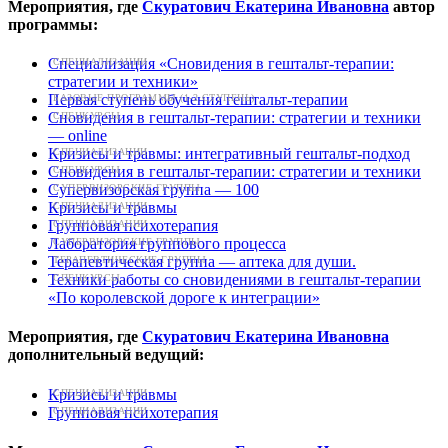
Мероприятия, где
Скуратович Екатерина Ивановна
автор
программы:
Специализация «Сновидения в гештальт-терапии:
СПЕЦИАЛИЗАЦИИ
стратегии и техники»
Первая ступень обучения гештальт-терапии
БАЗОВЫЕ ПРОГРАММЫ (1-2 СТУПЕНЬ)
Сновидения в гештальт-терапии: стратегии и техники
СПЕЦКУРСЫ
— online
Кризисы и травмы: интегративный гештальт-подход
СПЕЦИАЛИЗАЦИИ
Сновидения в гештальт-терапии: стратегии и техники
СПЕЦКУРСЫ
Супервизорская группа — 100
СУПЕРВИЗОРСКИЕ ГРУППЫ
Кризисы и травмы
СПЕЦИАЛИЗАЦИИ
Групповая психотерапия
СПЕЦИАЛИЗАЦИИ
Лаборатория группового процесса
СУПЕРВИЗОРСКИЕ ГРУППЫ
Терапевтическая группа — аптека для души.
ТЕРАПЕВТИЧЕСКИЕ ГРУППЫ
Техники работы со сновидениями в гештальт-терапии
СПЕЦКУРСЫ
«По королевской дороге к интеграции»
Мероприятия, где
Скуратович Екатерина Ивановна
дополнительный ведущий:
Кризисы и травмы
СПЕЦИАЛИЗАЦИИ
Групповая психотерапия
СПЕЦИАЛИЗАЦИИ