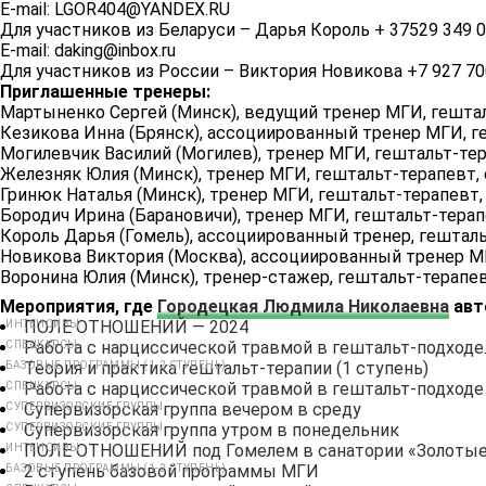
E-mail: LGOR404@YANDEX.RU
Для участников из Беларуси – Дарья Король + 37529 349 0
E-mail: daking@inbox.ru
Для участников из России – Виктория Новикова +7 927 70
Приглашенные тренеры:
Мартыненко Сергей (Минск), ведущий тренер МГИ, гештал
Кезикова Инна (Брянск), ассоциированный тренер МГИ, г
Могилевчик Василий (Могилев), тренер МГИ, гештальт-те
Железняк Юлия (Минск), тренер МГИ, гештальт-терапевт,
Гринюк Наталья (Минск), тренер МГИ, гештальт-терапевт,
Бородич Ирина (Барановичи), тренер МГИ, гештальт-терап
Король Дарья (Гомель), ассоциированный тренер, гешталь
Новикова Виктория (Москва), ассоциированный тренер МГ
Воронина Юлия (Минск), тренер-стажер, гештальт-терапе
Мероприятия, где
Городецкая Людмила Николаевна
авт
ПОЛЕ ОТНОШЕНИЙ — 2024
ИНТЕНСИВЫ
Работа с нарциссической травмой в гештальт-подходе
СПЕЦКУРСЫ
Теория и практика гештальт-терапии (1 ступень)
БАЗОВЫЕ ПРОГРАММЫ (1-2 СТУПЕНЬ)
Работа с нарциссической травмой в гештальт-подходе
СПЕЦКУРСЫ
Супервизорская группа вечером в среду
СУПЕРВИЗОРСКИЕ ГРУППЫ
Супервизорская группа утром в понедельник
СУПЕРВИЗОРСКИЕ ГРУППЫ
ПОЛЕ ОТНОШЕНИЙ под Гомелем в санатории «Золотые
ИНТЕНСИВЫ
2 ступень базовой программы МГИ
БАЗОВЫЕ ПРОГРАММЫ (1-2 СТУПЕНЬ)