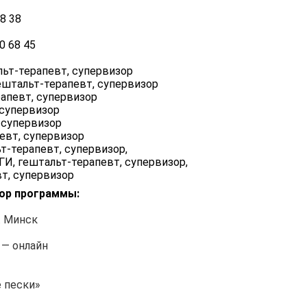
8 38
0 68 45
ьт-терапевт, супервизор
ештальт-терапевт, супервизор
рапевт, супервизор
 супервизор
 супервизор
евт, супервизор
т-терапевт, супервизор,
И, гештальт-терапевт, супервизор,
вт, супервизор
ор программы:
. Минск
 — онлайн
 пески»