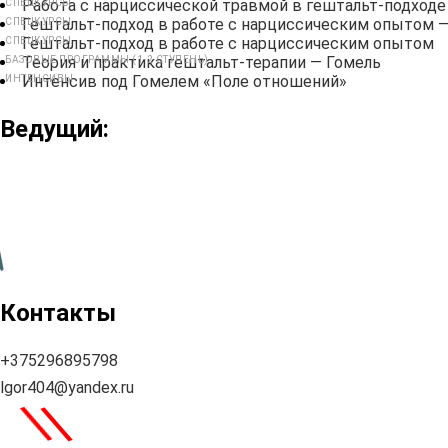
Работа с нарциссической травмой в гештальт-подходе
СПЕЦКУРСЫ
Гештальт-подход в работе с нарциссическим опытом —
СПЕЦКУРСЫ
Гештальт-подход в работе с нарциссическим опытом
СПЕЦКУРСЫ
Теория и практика гештальт-терапии — Гомель
БАЗОВЫЕ ПРОГРАММЫ (1-2 СТУПЕНЬ)
Интенсив под Гомелем «Поле отношений»
ИНТЕНСИВЫ
Ведущий:
Контакты
+375296895798
lgor404@yandex.ru
\
\