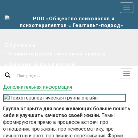
Пер
верх
мен
Обучение
Психотерапевтическая группа
общения и поддержки
Пер
допо
Дополнительная информация
мен
Группа открыта для всех желающих больше понять
себя и улучшить качество своей жизни.
Темы
формируются прямо в процессе встреч: про
отношения, про жизнь, про психосоматику, про
личностный рост, про личные переживания. Форма