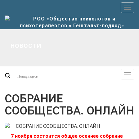
Пер
верх
мен
НОВОСТИ
Пер
допо
мен
СОБРАНИЕ
СООБЩЕСТВА. ОНЛАЙН
7 ноября состоится общее осеннее собрание