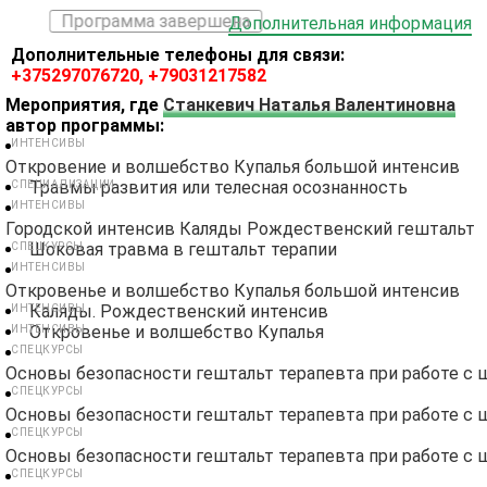
Программа завершена
Дополнительная информация
Дополнительные телефоны для связи:
+375297076720, +79031217582
Мероприятия, где
Станкевич Наталья Валентиновна
автор программы:
ИНТЕНСИВЫ
Откровение и волшебство Купалья большой интенсив
Травмы развития или телесная осознанность
СПЕЦИАЛИЗАЦИИ
ИНТЕНСИВЫ
Городской интенсив Каляды Рождественский гештальт
Шоковая травма в гештальт терапии
СПЕЦКУРСЫ
ИНТЕНСИВЫ
Откровенье и волшебство Купалья большой интенсив
Каляды. Рождественский интенсив
ИНТЕНСИВЫ
Откровенье и волшебство Купалья
ИНТЕНСИВЫ
СПЕЦКУРСЫ
Основы безопасности гештальт терапевта при работе с
СПЕЦКУРСЫ
Основы безопасности гештальт терапевта при работе с
СПЕЦКУРСЫ
Основы безопасности гештальт терапевта при работе с
СПЕЦКУРСЫ