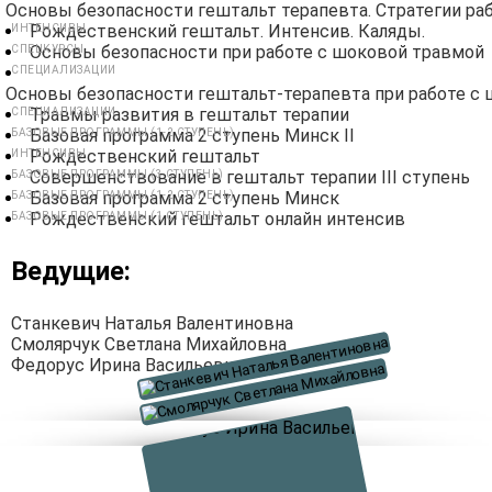
Основы безопасности гештальт терапевта. Стратегии р
Рождественский гештальт. Интенсив. Каляды.
ИНТЕНСИВЫ
Основы безопасности при работе с шоковой травмой
СПЕЦКУРСЫ
СПЕЦИАЛИЗАЦИИ
Основы безопасности гештальт-терапевта при работе с
Травмы развития в гештальт терапии
СПЕЦИАЛИЗАЦИИ
Базовая программа 2 ступень Минск II
БАЗОВЫЕ ПРОГРАММЫ (1-2 СТУПЕНЬ)
Рождественский гештальт
ИНТЕНСИВЫ
Совершенствование в гештальт терапии III ступень
БАЗОВЫЕ ПРОГРАММЫ (3 СТУПЕНЬ)
Базовая программа 2 ступень Минск
БАЗОВЫЕ ПРОГРАММЫ (1-2 СТУПЕНЬ)
Рождественский гештальт онлайн интенсив
БАЗОВЫЕ ПРОГРАММЫ (1 СТУПЕНЬ)
Ведущие:
Станкевич Наталья Валентиновна
Смолярчук Светлана Михайловна
Федорус Ирина Васильевна