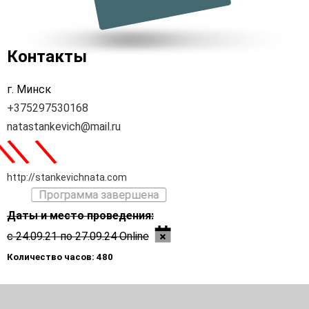
Контакты
г. Минск
+375297530168
natastankevich@mail.ru
\
\
\
http://stankevichnata.com
Программа завершена
Даты и место проведения:
с 24.09.21 по 27.09.24 Online
Количество часов: 480