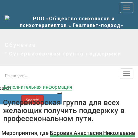
Пер
верх
мен
Обучение
Супервизорская группа поддержки
Пер
допо
Дополнительная информация
earch
мен
Search!
Супервизорская группа для всех
желающих получить поддержку в
профессиональном пути.
Мероприятия, где
Боровая Анастасия Николаевна