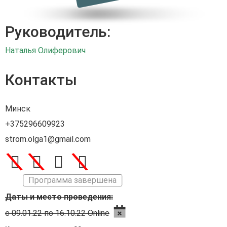
Руководитель:
Наталья Олиферович
Контакты
Минск
+375296609923
strom.olga1@gmail.com
\
\
\
Программа завершена
Даты и место проведения:
с 09.01.22 по 16.10.22 Online