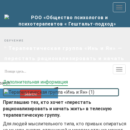
Пер
верх
мен
ОБУЧЕНИЕ
Терапевтическая группа «Инь и Ян» —
перестать рационализировать и начать
жить
Пер
допо
Дополнительная информация
earch
мен
Search!
Приглашаю тех, кто хочет «перестать
рационализировать и начать жить» в телесную
терапевтическую группу.
Для людей мыслительного типа, кто привык опираться