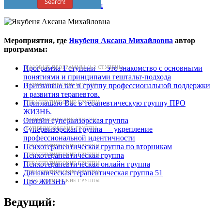
Search!
Дополнительная информация
Мероприятия, где
Якубеня Аксана Михайловна
автор
программы:
Программа 1 ступени — это знакомство с основными
БАЗОВЫЕ ПРОГРАММЫ (1-2 СТУПЕНЬ)
понятиями и принципами гештальт-подхода
Приглашаю вас в группу профессиональной поддержки
СУПЕРВИЗОРСКИЕ ГРУППЫ
и развития терапевтов.
Приглашаю Вас в терапевтическую группу ПРО
ТЕРАПЕВТИЧЕСКИЕ ГРУППЫ
ЖИЗНЬ.
Онлайн супервизорская группа
СУПЕРВИЗОРСКИЕ ГРУППЫ
Супервизорская группа — укрепление
СУПЕРВИЗОРСКИЕ ГРУППЫ
профессиональной идентичности
Психотерапевтическая группа по вторникам
ТЕРАПЕВТИЧЕСКИЕ ГРУППЫ
Психотерапевтическая группа
ТЕРАПЕВТИЧЕСКИЕ ГРУППЫ
Психотерапевтическая онлайн группа
ТЕРАПЕВТИЧЕСКИЕ ГРУППЫ
Динамическая терапевтическая группа 51
ТЕРАПЕВТИЧЕСКИЕ ГРУППЫ
Про ЖИЗНЬ
ТЕРАПЕВТИЧЕСКИЕ ГРУППЫ
Ведущий: