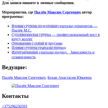
Для записи пишите в личные сообщения.
Мероприятия, где
Пылёв Максим Сергеевич
автор
программы:
Вторая ступень подготовки гештальт-терапевтов —
БАЗОВЫЕ ПРОГРАММЫ (1 СТУПЕНЬ)
Пылёв М.С.
Супервизорская группа — профессиональный рост в
СУПЕРВИЗОРСКИЕ ГРУППЫ
кругу коллег
Отношения с собой и другими
ТЕРАПЕВТИЧЕСКИЕ ГРУППЫ
Первая ступень гештальт-подход
БАЗОВЫЕ ПРОГРАММЫ (1-2 СТУПЕНЬ)
Интегративный гештальт-подход。Зависимость и
СПЕЦИАЛИЗАЦИИ
созависимость
Ведущие:
Пылёв Максим Сергеевич
,
Бохан Анастасия Юрьевна
Контакты
+375296256593