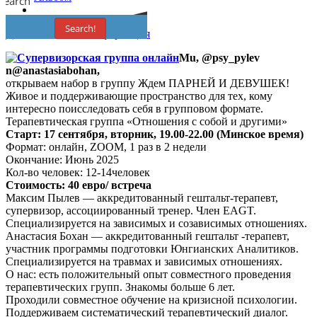
Search
Search!
Дополнительная информация
Mu, @psy_pylev
n@anastasiabohan,
открываем набор в группу Ждем ПАРНЕЙ И ДЕВУШЕК!
Живое и поддерживающие пространство для тех, кому
интересно поисследовать себя в групповом формате.
Терапевтическая группа «Отношения с собой и другими»
Старт: 17 сентября, вторник, 19.00-22.00 (Минское время)
Формат: онлайн, ZOOM, 1 раз в 2 недели
Окончание: Июнь 2025
Кол-во человек: 12-14человек
Стоимость: 40 евро/ встреча
Максим Пылев — аккредитованный гештальт-терапевт,
супервизор, ассоциированный тренер. Член EAGT.
Специализируется на зависимых и созависимых отношениях.
Анастасия Бохан — аккредитованный гештальт -терапевт,
участник программы подготовки Юнгианских Аналитиков.
Специализируется на травмах и зависимых отношениях.
О нас: есть положительный опыт совместного проведения
терапевтических групп. Знакомы больше 6 лет.
Проходили совместное обучение на кризисной психологии.
Поддерживаем систематический терапевтический диалог.