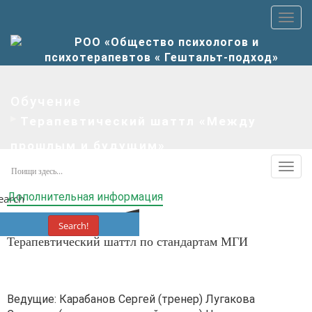
Пер
верх
мен
Обучение
Терапевтический шаттл «Между
прошлым и будущим»
Пер
допо
Дополнительная информация
earch
мен
Search!
Терапевтический шаттл по стандартам МГИ
Ведущие: Карабанов Сергей (тренер) Лугакова