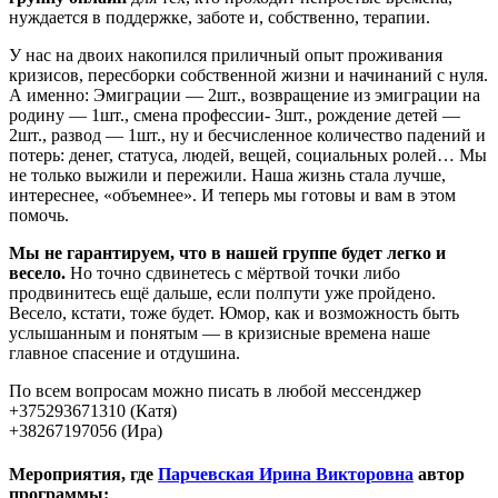
нуждается в поддержке, заботе и, собственно, терапии.
У нас на двоих накопился приличный опыт проживания
кризисов, пересборки собственной жизни и начинаний с нуля.
А именно: Эмиграции — 2шт., возвращение из эмиграции на
родину — 1шт., смена профессии- 3шт., рождение детей —
2шт., развод — 1шт., ну и бесчисленное количество падений и
потерь: денег, статуса, людей, вещей, социальных ролей… Мы
не только выжили и пережили. Наша жизнь стала лучше,
интереснее, «объемнее». И теперь мы готовы и вам в этом
помочь.
Мы не гарантируем, что в нашей группе будет легко и
весело.
Но точно сдвинетесь с мёртвой точки либо
продвинитесь ещё дальше, если полпути уже пройдено.
Весело, кстати, тоже будет. Юмор, как и возможность быть
услышанным и понятым — в кризисные времена наше
главное спасение и отдушина.
По всем вопросам можно писать в любой мессенджер
+375293671310 (Катя)
+38267197056 (Ира)
Мероприятия, где
Парчевская Ирина Викторовна
автор
программы: