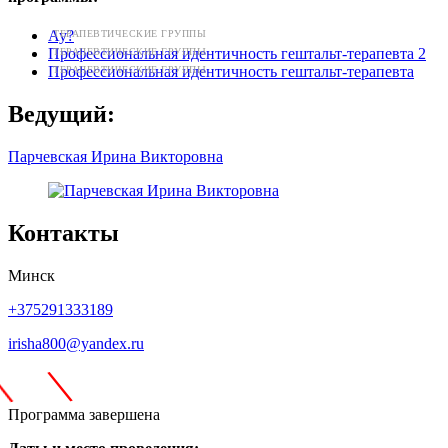
Ау?
ТЕРАПЕВТИЧЕСКИЕ ГРУППЫ
Профессиональная идентичность гештальт-терапевта 2
ТЕРАПЕВТИЧЕСКИЕ ГРУППЫ
Профессиональная идентичность гештальт-терапевта
ТЕРАПЕВТИЧЕСКИЕ ГРУППЫ
Ведущий:
Парчевская Ирина Викторовна
Контакты
Минск
+375291333189
irisha800@yandex.ru
\
\
Программа завершена