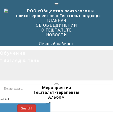
Переключить
верхнее
меню
ГЛАВНАЯ
ОБ ОБЪЕДИНЕНИИ
О ГЕШТАЛЬТЕ
НОВОСТИ
Личный кабинет
Обучение
Взгляд в тень
Переключить
Мероприятия
дополнительное
Гештальт-терапевты
меню
Альбом
earch
Search!