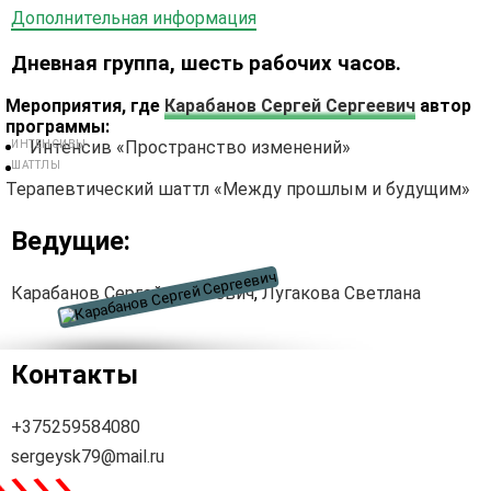
Дополнительная информация
Дневная группа, шесть рабочих часов.
Мероприятия, где
Карабанов Сергей Сергеевич
автор
программы:
Интенсив «Пространство изменений»
ИНТЕНСИВЫ
ШАТТЛЫ
Терапевтический шаттл «Между прошлым и будущим»
Ведущие:
Карабанов Сергей Сергеевич
,
Лугакова Светлана
Контакты
+375259584080
sergeysk79@mail.ru