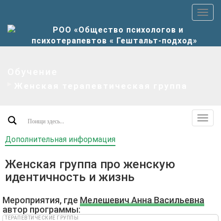
Пер
верх
мен
Обучение
Женская терапевтическая группа
Пер
допо
Дополнительная информация
мен
Женская группа про женскую
идентичность и жизнь
Мероприятия, где
Мелешевич Анна Васильевна
автор программы:
ТЕРАПЕВТИЧЕСКИЕ ГРУППЫ