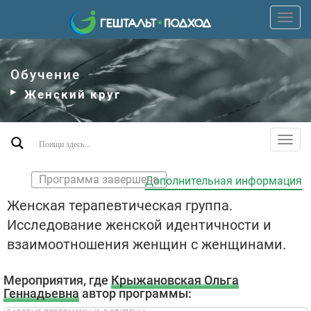
Пере
верх
мен
Обучение
Женский круг
Пере
допо
мен
Программа завершена
Дополнительная информация
Женская терапевтическая группа.
Исследование женской идентичности и
взаимоотношения женщин с женщинами.
Мероприятия, где
Крыжановская Ольга
Геннадьевна
автор программы: