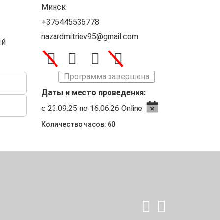
Минск
+375445536778
nazardmitriev95@gmail.com
ый
\
\
Программа завершена
Даты и место проведения:
с 23.09.25 по 16.06.26 Online
Количество часов: 60