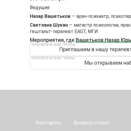
Ведущие:
Назар Вашетьков
— врач-психиатр, психоте
Светлана Шукан
— магистр психологии, пра
гештальт-терапевт EAGT, МГИ.
Мероприятия, где
Вашетьков Назар Юр
ТЕРАПЕВТИЧЕСКИЕ ГРУППЫ
Приглашаем в нашу терапевт
ТЕРАПЕВТИЧЕСКИЕ ГРУППЫ
Мы открываем наб
Контакты
Вопрос-ответ