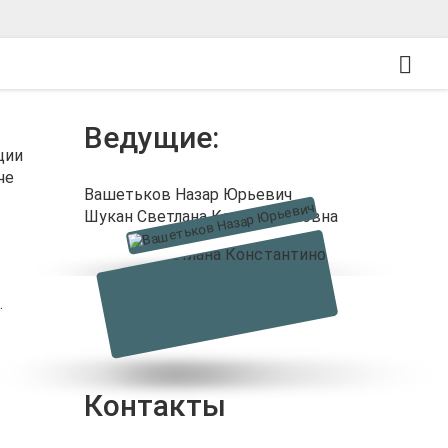
Ведущие:
ции
че
Вашетьков Назар Юрьевич
Шукан Светлана Константиновна
.
Контакты