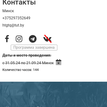
Контакты
Минск
+375297352649
htgtq@tut.by
\
Программа завершена
Даты и место проведения:
с 31.05.24 по 21.09.24 Минск
Количество часов: 144