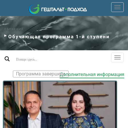
Пере
верх
мен
ОБУЧЕНИЕ
Обучающая программа 1-й ступени
Пере
допо
мен
Программа завершена
Дополнительная информация