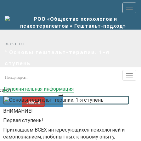
Пер
верх
мен
ОБУЧЕНИЕ
Основы гештальт-терапии. 1-я
ступень
Пер
допо
Дополнительная информация
earch
мен
Search!
ВНИМАНИЕ!
Первая ступень!
Приглашаем ВСЕХ интересующихся психологией и
самопознанием, любопытных к новому опыту,