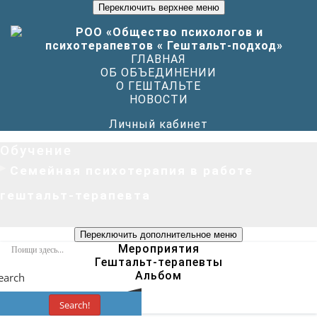
Переключить верхнее меню
ГЛАВНАЯ
ОБ ОБЪЕДИНЕНИИ
О ГЕШТАЛЬТЕ
НОВОСТИ
Личный кабинет
Обучение
Семейная психотерапия в работе
гештальт-терапевта
Переключить дополнительное меню
Мероприятия
Гештальт-терапевты
Альбом
earch
Search!