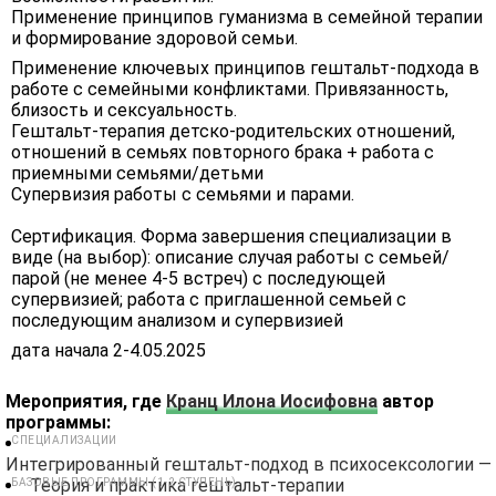
Применение принципов гуманизма в семейной терапии
и формирование здоровой семьи.
Применение ключевых принципов гештальт-подхода в
работе с семейными конфликтами. Привязанность,
близость и сексуальность.
Гештальт-терапия детско-родительских отношений,
отношений в семьях повторного брака + работа с
приемными семьями/детьми
Супервизия работы с семьями и парами.
Сертификация. Форма завершения специализации в
виде (на выбор): описание случая работы с семьей/
парой (не менее 4-5 встреч) с последующей
супервизией; работа с приглашенной семьей с
последующим анализом и супервизией
дата начала 2-4.05.2025
Мероприятия, где
Кранц Илона Иосифовна
автор
программы:
СПЕЦИАЛИЗАЦИИ
Интегрированный гештальт-подход в психосексологии —
Теория и практика гештальт-терапии
БАЗОВЫЕ ПРОГРАММЫ (1-2 СТУПЕНЬ)