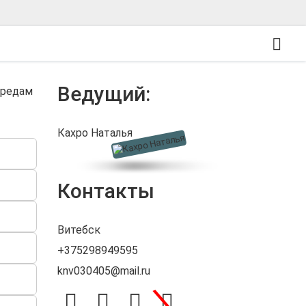
Ведущий:
средам
Кахро Наталья
Контакты
Витебск
+375298949595
knv030405@mail.ru
\