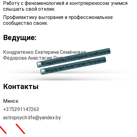
Работу с феноменологией и контрпереносом: учимся
слышать свой отклик.
Профилактику выгорания и профессиональное
сообщество своих.
Ведущие:
Кондратенко Екатерина Семёновна
Фёдорова Анастасия Петровна
Контакты
Минск
+375291147263
astropsych.life@yandex.by
\
\