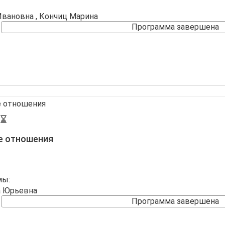
Ивановна
,
Кончиц Марина
Программа завершена
ые отношения
мы:
а Юрьевна
Программа завершена