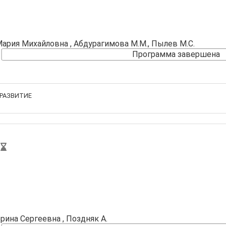
Мария Михайловна
, Абдурагимова М.М., Пылев М.С.
Программа завершена
РАЗВИТИЕ
ерина Сергеевна
, Поздняк А.