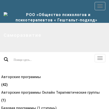
Пер
верх
мен
Саморазвитие
Пер
допо
мен
Авторские программы
(42)
Авторские программы Онлайн Терапевтические группы
(1)
Базовая программы (1 ступень)