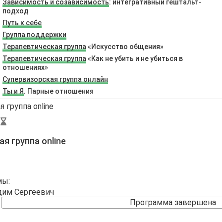
Зависимость и созависимость
: интегративный гештальт-
подход
Путь к себе
Группа поддержки
Терапевтическая группа
«Искусство общения»
Терапевтическая группа
«Как не убить и не убиться в
отношениях»
Супервизорская группа онлайн
Ты и Я
. Парные отношения
я группа online
мы:
дим Сергеевич
Программа завершена