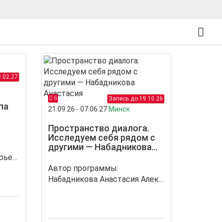
.02.27
6
Запись до 19.10.26
па
21.09.26 - 07.06.27
Минск
Пространство диалога.
Исследуем себя рядом с
другими — Набадникова
Анастасия
Чистухина Светлана Валерьевна
Автор программы:
Набадникова Анастасия Александровна