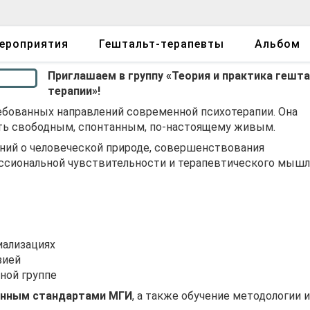
ероприятия
Гештальт-терапевты
Альбом
Приглашаем в группу «Теория и практика гешта
терапии»!
ебованных направлений современной психотерапии. Она
ыть свободным, спонтанным, по-настоящему живым.
аний о человеческой природе, совершенствования
ессиональной чувствительности и терапевтического мышл
иализациях
зией
ной группе
ренным стандартами МГИ
, а также обучение методологии и