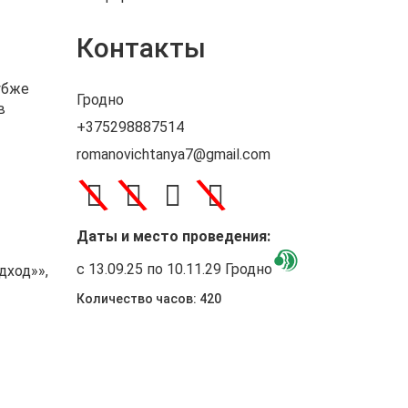
Контакты
убже
Гродно
в
+375298887514
romanovichtanya7@gmail.com
\
\
\
Даты и место проведения:
с 13.09.25 по 10.11.29 Гродно
дход»»,
Количество часов: 420