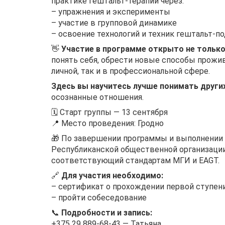
практике гештальт-терапии через:
– упражнения и эксперименты
– участие в групповой динамике
– освоение технологий и техник гештальт-п
👋
Участие в программе открыто не только
понять себя, обрести новые способы прожив
личной, так и в профессиональной сфере.
Здесь вы научитесь лучше понимать други
осознанные отношения.
🗓 Старт группы — 13 сентября
📍 Место проведения: Гродно
🎁 По завершении программы и выполнении
Республиканской общественной организации
соответствующий стандартам МГИ и EAGT.
🔗
Для участия необходимо:
– сертификат о прохождении первой ступен
– пройти собеседование
📞
Подробности и запись:
+375 29 889-68-43 — Татьяна