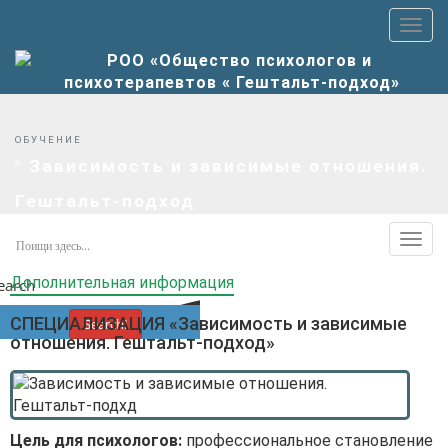
Пер
верх
мен
ОБУЧЕНИЕ
Зависимость и зависимые отношения.
Гештальт-подход
Пер
допо
Дополнительная информация
earch
мен
СПЕЦИАЛИЗАЦИЯ «Зависимость и зависимые
Search!
отношения. Гештальт-подход»
Цель для психологов:
профессиональное становление